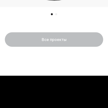
Все проекты
Оставьте
заявку
Обсудим ваш проект
и ответим на ваши вопросы
Обсудить проект