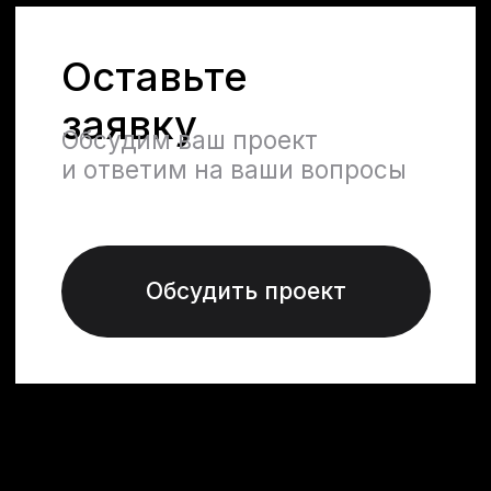
Контакты
jbn_company@list.ru
+996 555 052 332
г. Бишкек, ул. Жоомарта
Боконбаева, 204, 4 этаж, 402
кабинет
WhatsApp
Telegram
Instagram
Facebook
Меню
Услуги
О компании
Архитектура