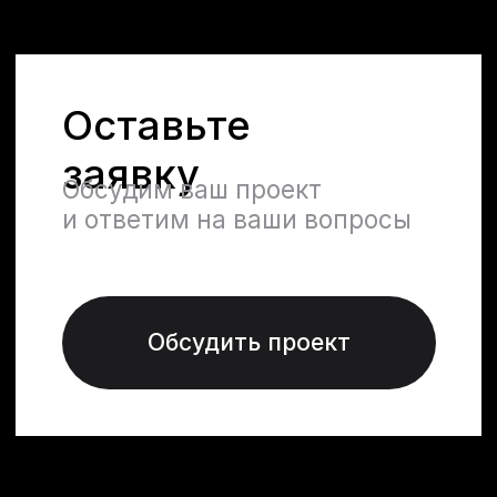
Контакты
jbn_company@list.ru
+996 555 052 332
г. Бишкек, ул. Жоомарта
Боконбаева, 204, 4 этаж, 402
кабинет
WhatsApp
Telegram
Instagram
Facebook
Меню
Услуги