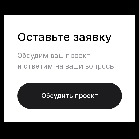
Контакты
jbn_company@list.ru
+996 556 220 088
г. Бишкек, ул. Жоомарта Боконбаева,
204, 4 этаж, 402 кабинет
WhatsApp
Instagram
Telegram
Меню
Услуги
О компании
Архитектура
Услуги
Дизайн
Проекты
Менеджмент